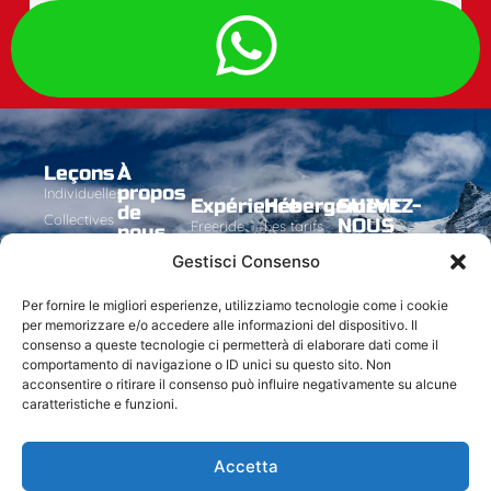
Leçons
À
propos
Individuelles
Expérience
Hébergement
SUIVEZ-
de
Collectives
NOUS
Freeride
Les tarifs
nous
Groupes
Experience
préférentiels
L'École
Gestisci Consenso
Contactez-
saisonniers
de Ski
À la
nous
Flash
découverte
Les
Per fornire le migliori esperienze, utilizziamo tecnologie come i cookie
Contacts
Group
de Zermatt
Moniteurs
per memorizzare e/o accedere alle informazioni del dispositivo. Il
Activités
Carv
consenso a queste tecnologie ci permetterà di elaborare dati come il
ski
comportamento di navigazione o ID unici su questo sito. Non
acconsentire o ritirare il consenso può influire negativamente su alcune
caratteristiche e funzioni.
Accetta
© Tous droits réservés
Crèè avec
par Uebsi