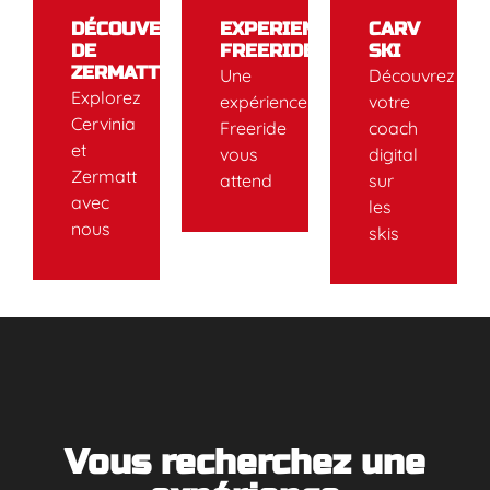
DÉCOUVERTE
EXPERIENCE
CARV
DE
FREERIDE
SKI
ZERMATT
Une
Découvrez
Explorez
expérience
votre
Cervinia
Freeride
coach
et
vous
digital
Zermatt
attend
sur
avec
les
nous
skis
Vous recherchez une