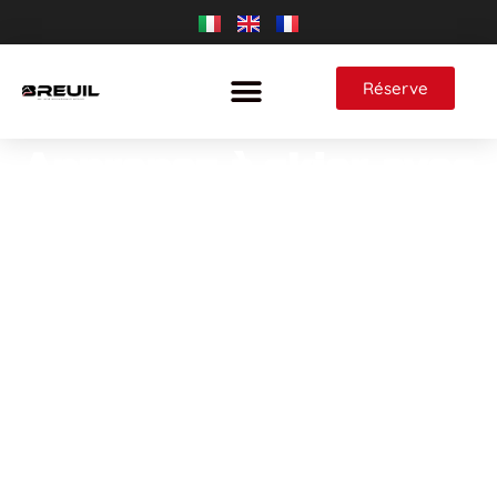
Réserve
Apprenez à skier avec
nous
LEÇONS INDIVIDUELLES ET COLLECTIVES